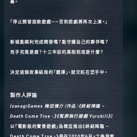
幕。
「停止開發這款遊戲——否則悲劇將再次上演。」
新城能順利完成開發嗎？能守護自己的夥伴嗎？
兇手究竟是誰？十三年前的真相到底是什麼？
決定這個故事結局的「選擇」，就交託在您手中。
製作人評論
IzanagiGames 梅田慎介（作品：《終結降臨 –
Death Come True -》《冤罪執行遊戲 Yurukill》）
以「電影般的實景遊戲」為概念推出《終結降臨 –
Death Come True -》是在2020年6月。之後我希