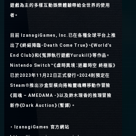
遊戲為主的多樣互動娛樂體驗帶給全世界的使⽤
者。
⽬前 IzanagiGames, Inc.已在各種全球平台上推
出了《終結降臨-Death Come True》、《World’s
End Club》和《冤罪執行遊戲Yurukill》等作品。
Nintendo Switch™《虛時異境：迷離時空 終極版》
已於2023年11月22日正式發行。2024則預定在
Steam®推出沙盒型橫向捲軸靈魂轉移動作冒險
《雨魂 – AMEDAMA -》以及鈴木理香的推理冒險
新作《Dark Auction》（暫譯）。
・ IzanagiGames 官⽅網站