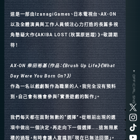
這是一部由IzanagiGames、日本電視台、AX-ON
以及全體演員與工作人員傾注心力打造的長篇多視
角懸疑大作《AKIBA LOST（秋葉原迷蹤）》。敬請期
待！
AX-ON 柴田裕基（作品：《Brush Up Life》《What
▼ OFFICIAL SNS
Day Were You Born On?》）
作為一名以戲劇製作為職業的人，我完全沒有預料
到，自己會有機會參與「實景遊戲的製作」。
我們每天都在面對無數的“選擇”。從眼前出現的選
項中做出一個決定，再走向下一個選擇……這無限累
積的過程，有時會讓人意識到「現在已無法回頭」。