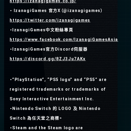
https://izanagigames.co.jp/
・ IzanagiGames 官⽅X（@izanagigames）
https://twitter.com/izanagigames
・IzanagiGames中文粉絲專頁
https://www.facebook.com/IzanagiGamesAsia
・IzanagiGames官方Discord伺服器
https://discord.gg/8ZJ3Ju7AKx
・”PlayStation”, “PS5 logo” and “PS5” are
registered trademarks or trademarks of
Sony Interactive Entertainment Inc.
・Nintendo Switch 的 LOGO 及 Nintendo
Switch 為任天堂之商標。
・Steam and the Steam logo are