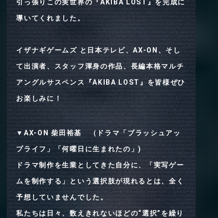
引っ張りこの実世界の『AKIBA LOST』を完成に
導いてくれました。
イザナギゲームズ と日本テレビ、AX-ON、そし
て出演者、スタッフ渾身の作品、長編本格マルチ
アングルサスペンス『AKIBA LOST』を皆様ぜひ
お楽しみに！
▼
AX-ON 柴田裕基 （ドラマ「ブラッシュアッ
プライフ」「何曜日に生まれたの」)
ドラマ制作を生業としてきた自分に、「実写ゲー
ムを制作する」という選択肢が現れるとは、全く
予想していませんでした。
私たちは日々、数えきれないほどの“選択”を繰り