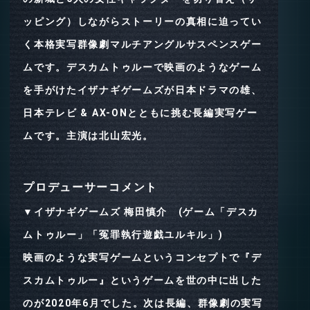
ッピング）しながらストーリーの真相に迫ってい
く本格実写群像劇マルチアングルサスペンスゲー
ムです。デスカムトゥルーで映画のようなゲーム
を手がけたイザナギゲームズが日本ドラマの雄、
日本テレビ & AX-ONとともに挑む長編実写ゲー
ムです。主演は北山宏光。
プロデューサーコメント
▼
イザナギゲームズ 梅田慎介 (ゲーム「デスカ
ムトゥルー」「冤罪執行遊戯ユルキル」)
映画のような実写ゲームというコンセプトで『デ
スカムトゥルー』というゲームを世の中に出した
のが2020年6月でした。次は長編、群像劇の実写