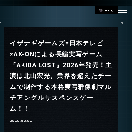
Lang
イザナギゲームズ×日本テレビ
×AX-ONによる長編実写ゲーム
『AKIBA LOST』2026年発売！主
演は北山宏光。業界を超えたチー
ムで制作する本格実写群像劇マル
チアングルサスペンスゲー
ム！！
2025.09.02