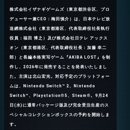
株式会社イザナギゲームズ（東京都渋谷区、プロ
デューサー兼CEO：梅田慎介）は、日本テレビ放
送網株式会社（東京都港区、代表取締役社長執行
役員：福田 博之）及び株式会社日テレ アックス
オン（東京都港区、代表取締役社長：加藤 幸二
郎）と長編本格実写ゲーム『AKIBA LOST』を制
作し、2026年に発売することを発表いたしまし
た。主演は北山宏光。対応予定のプラットフォー
ムは、Nintendo Switch™ 2、Nintendo
Switch™、Playstation®5、Steam®。9月24
日(水)に通常パッケージ版及び完全受注生産のス
ペシャルコレクションボックスの予約を開始しま
す。