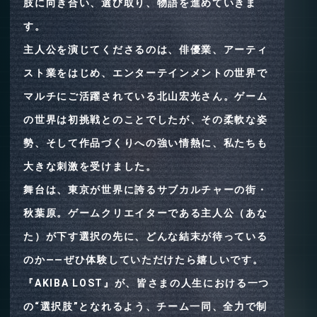
肢に向き合い、選び取り、物語を進めていきま
す。
主人公を演じてくださるのは、俳優業、アーティ
スト業をはじめ、エンターテインメントの世界で
マルチにご活躍されている北山宏光さん。ゲーム
の世界は初挑戦とのことでしたが、その柔軟な姿
勢、そして作品づくりへの強い情熱に、私たちも
大きな刺激を受けました。
舞台は、東京が世界に誇るサブカルチャーの街・
秋葉原。ゲームクリエイターである主人公（あな
た）が下す選択の先に、どんな結末が待っている
のか――ぜひ体験していただけたら嬉しいです。
『AKIBA LOST』が、皆さまの人生における一つ
の“選択肢”となれるよう、チーム一同、全力で制