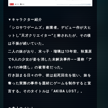
▼キャラクター紹介
「シロサワゲームズ」創業者。デビュー作が大ヒ
ットし“天才クリエイター”と称されたが、その後
は不振が続いていた。
二人の妹がおり、末っ子・瑠璃は13年前、秋葉原
で6人の少女が姿を消した未解決事件――通称「ア
キバの神隠し」の被害者だった。
行き詰まる日々の中、彼は起死回生を狙い、妹を
奪った実際の事件を題材にゲームを制作すると宣
言する。そのタイトルは「AKIBA LOST」。