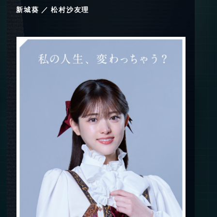
新城葵 ／ 松村沙友理